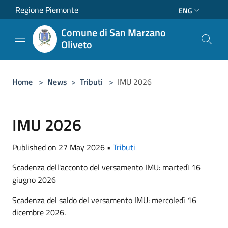
Salta al contenuto principale
Regione Piemonte
ENG
Comune di San Marzano
Oliveto
Home
>
News
>
Tributi
>
IMU 2026
IMU 2026
Published on 27 May 2026 •
Tributi
Scadenza dell'acconto del versamento IMU: martedì 16
giugno 2026
Scadenza del saldo del versamento IMU: mercoledì 16
dicembre 2026.