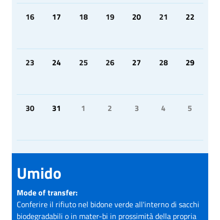
16
17
18
19
20
21
22
23
24
25
26
27
28
29
30
31
1
2
3
4
5
Umido
Mode of transfer:
Conferire il rifiuto nel bidone verde all'interno di sacchi
biodegradabili o in mater-bi in prossimità della propria