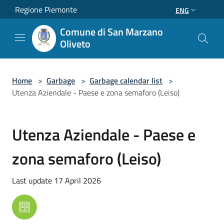
Salta al contenuto principale
Regione Piemonte
ENG
Comune di San Marzano
Oliveto
Home
>
Garbage
>
Garbage calendar list
>
Utenza Aziendale - Paese e zona semaforo (Leiso)
Utenza Aziendale - Paese e
zona semaforo (Leiso)
Last update 17 April 2026