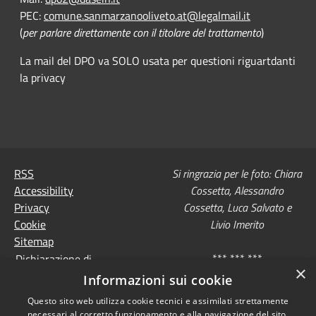
PEC:
comune.sanmarzanooliveto.at@legalmail.it
(
per parlare direttamente con il titolare del trattamento
)
La mail del DPO va SOLO usata per questioni riguartdanti
la privacy
RSS
Si ringrazia per le foto: Chiara
Accessibility
Cossetta, Alessandro
Privacy
Cossetta, Luca Salvato e
Cookie
Livio Imerito
Sitemap
*** *** ***
Dichiarazione di
×
accessibilità
Informazioni sui cookie
Comune convenzionato
Astigov
Questo sito web utilizza cookie tecnici e assimilati strettamente
necessari al corretto funzionamento e alla navigazione del sito,